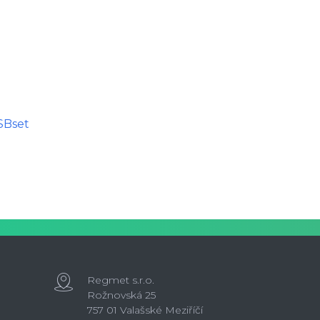
SBset
Regmet s.r.o.
Rožnovská 25
757 01 Valašské Meziříčí