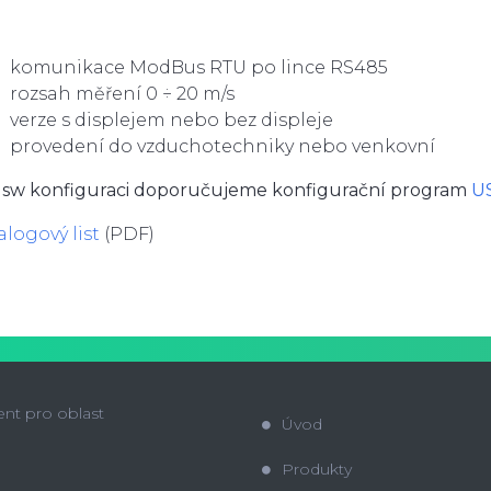
komunikace ModBus RTU po lince RS485
rozsah měření 0 ÷ 20 m/s
verze s displejem nebo bez displeje
provedení do vzduchotechniky nebo venkovní
 sw konfiguraci doporučujeme konfigurační program
U
alogový list
(PDF)
ent pro oblast
Úvod
Produkty