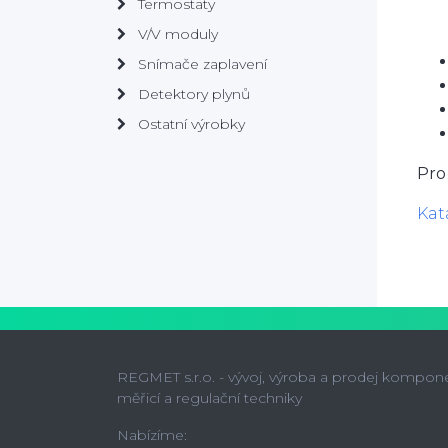
Termostaty
V/V moduly
Snímače zaplavení
Detektory plynů
Ostatní výrobky
Pro
Kat
REGMET s.r.o. - vývoj, výroba a prodej kompon
měřicí a regulační techniky
Nabízíme: