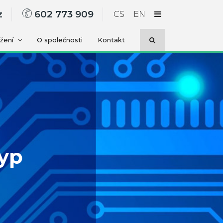
z
602 773 909
CS
EN
ažení
O společnosti
Kontakt
typ