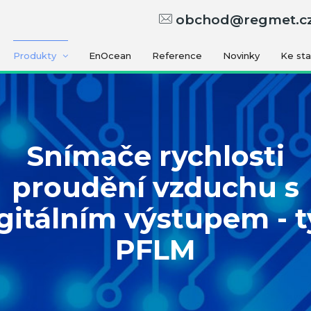
obchod@regmet.c
Produkty
EnOcean
Reference
Novinky
Ke st
Snímače rychlosti
proudění vzduchu s
gitálním výstupem - 
PFLM