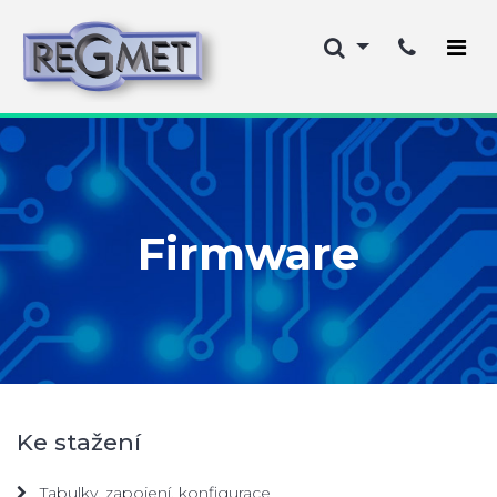
Firmware
Ke stažení
Tabulky, zapojení, konfigurace