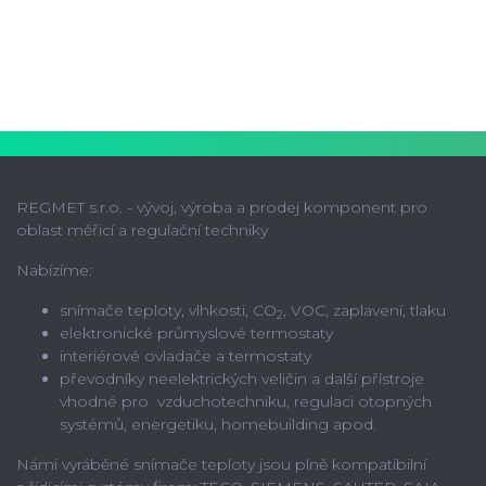
REGMET s.r.o. - vývoj, výroba a prodej komponent pro
oblast měřicí a regulační techniky
Nabízíme:
snímače teploty, vlhkosti, CO
, VOC, zaplavení, tlaku
2
elektronické průmyslové termostaty
interiérové ovladače a termostaty
převodníky neelektrických veličin a další přístroje
vhodné pro vzduchotechniku, regulaci otopných
systémů, energetiku, homebuilding apod.
Námi vyráběné snímače teploty jsou plně kompatibilní