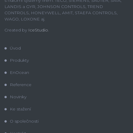
s řídícími systémy firem: TECO, SIEMENS, SAUTER, SAIA,
LANDIS a GYR, JOHNSON CONTROLS, TREND
CONTROLS, HONEYWELL, AMIT, STAEFA CONTROLS,
WAGO, LOXONE aj.
Created by
IceStudio
.
Úvod
Produkty
EnOcean
Reference
Novinky
Ke stažení
O společnosti