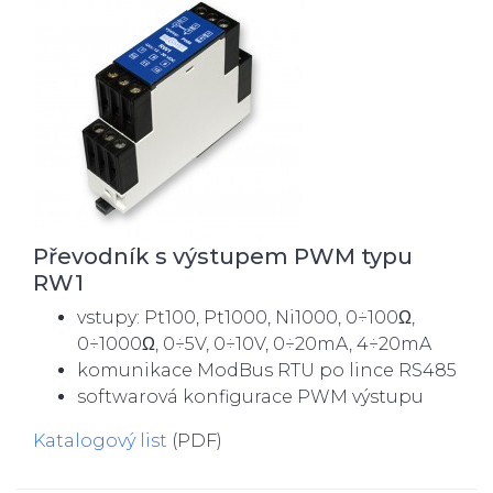
Převodník s výstupem PWM typu
RW1
vstupy: Pt100, Pt1000, Ni1000, 0÷100Ω,
0÷1000Ω, 0÷5V, 0÷10V, 0÷20mA, 4÷20mA
komunikace ModBus RTU po lince RS485
softwarová konfigurace PWM výstupu
Katalogový list
(PDF)