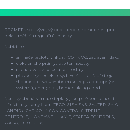
REGMET s.r.o. - vývoj, výroba a prodej komponent pro
oblast měřicí a regulační techniky
Nabízíme:
snímače teploty, vlhkosti, CO
, VOC, zaplavení, tlaku
2
elektronické průmyslové termostaty
interiérové ovladače a termostaty
převodníky neelektrických veličin a další přístroje
vhodné pro vzduchotechniku, regulaci otopných
systémů, energetiku, homebuilding apod.
Námi vyráběné snímače teploty jsou plně kompatibilní
s řídícími systémy firem: TECO, SIEMENS, SAUTER, SAIA,
LANDIS a GYR, JOHNSON CONTROLS, TREND
CONTROLS, HONEYWELL, AMIT, STAEFA CONTROLS,
WAGO, LOXONE aj.