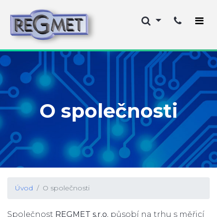
O společnosti
Úvod
O společnosti
Společnost
REGMET s.r.o.
působí na trhu s měřicí