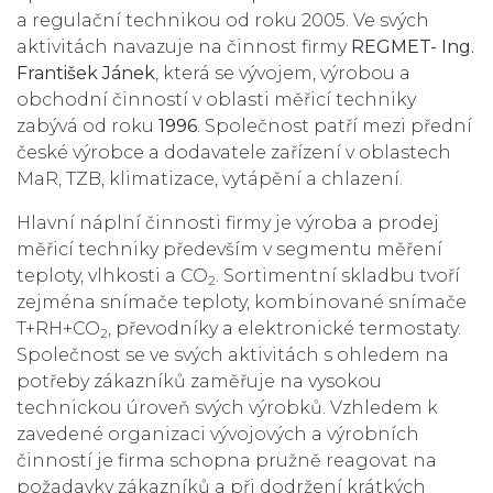
a regulační technikou od roku 2005. Ve svých
aktivitách navazuje na činnost firmy
REGMET- Ing.
František Jánek
, která se vývojem, výrobou a
obchodní činností v oblasti měřicí techniky
zabývá od roku
1996
. Společnost patří mezi přední
české výrobce a dodavatele zařízení v oblastech
MaR, TZB, klimatizace, vytápění a chlazení.
Hlavní náplní činnosti firmy je výroba a prodej
měřicí techniky především v segmentu měření
teploty, vlhkosti a CO
. Sortimentní skladbu tvoří
2
zejména snímače teploty, kombinované snímače
T+RH+CO
, převodníky a elektronické termostaty.
2
Společnost se ve svých aktivitách s ohledem na
potřeby zákazníků zaměřuje na vysokou
technickou úroveň svých výrobků. Vzhledem k
zavedené organizaci vývojových a výrobních
činností je firma schopna pružně reagovat na
požadavky zákazníků a při dodržení krátkých