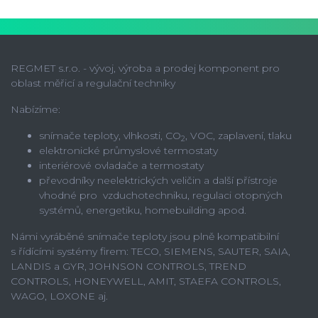
REGMET s.r.o. - vývoj, výroba a prodej komponent pro
oblast měřicí a regulační techniky
Nabízíme:
snímače teploty, vlhkosti, CO
, VOC, zaplavení, tlaku
2
elektronické průmyslové termostaty
interiérové ovladače a termostaty
převodníky neelektrických veličin a další přístroje
vhodné pro vzduchotechniku, regulaci otopných
systémů, energetiku, homebuilding apod.
Námi vyráběné snímače teploty jsou plně kompatibilní
s řídícími systémy firem: TECO, SIEMENS, SAUTER, SAIA,
LANDIS a GYR, JOHNSON CONTROLS, TREND
CONTROLS, HONEYWELL, AMIT, STAEFA CONTROLS,
WAGO, LOXONE aj.