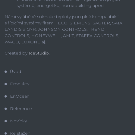
systémů, energetiku, homebuilding apod.
Námi vyráběné snímače teploty jsou plně kompatibilní
s řídícími systémy firem: TECO, SIEMENS, SAUTER, SAIA,
LANDIS a GYR, JOHNSON CONTROLS, TREND
CONTROLS, HONEYWELL, AMIT, STAEFA CONTROLS,
WAGO, LOXONE aj.
Created by
IceStudio
.
Úvod
Produkty
EnOcean
Reference
Novinky
Ke stažení