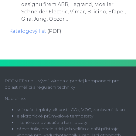
designu firem ABB, Legrand, Moeller,
Schneider Electric, Vimar, BTicino, Efapel,
Gira, Jung, Obzor…
Katalogový list
(PDF)
REGMET s.r.o. - vývoj, výroba a prodej komponent pro
oblast měřicí a regulační techniky
Nabízíme:
snímače teploty, vlhkosti, CO
, VOC, zaplavení, tlaku
2
elektronické průmyslové termostaty
interiérové ovladače a termostaty
převodníky neelektrických veličin a další přístroje
vhodné pro vzduchotechniku, regulaci otopných