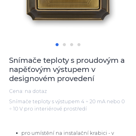
Snímače teploty s proudovým a
napěťovým výstupem v
designovém provedení
Cena: na dotaz
Snímače teploty s výstupem 4 ÷ 20 mA nebo 0
÷ 10 V pro interiérové prostředí
pro umístění na instalační krabici - v