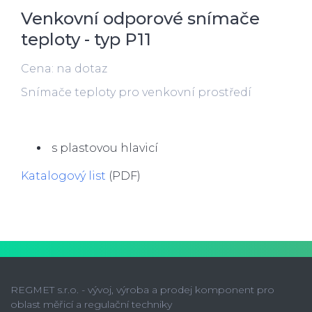
Venkovní odporové snímače
teploty - typ P11
Cena: na dotaz
Snímače teploty pro venkovní prostředí
s plastovou hlavicí
Katalogový list
(PDF)
REGMET s.r.o. - vývoj, výroba a prodej komponent pro
oblast měřicí a regulační techniky