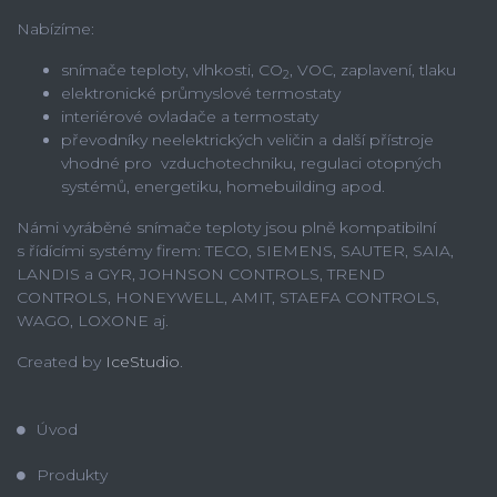
Nabízíme:
snímače teploty, vlhkosti, CO
, VOC, zaplavení, tlaku
2
elektronické průmyslové termostaty
interiérové ovladače a termostaty
převodníky neelektrických veličin a další přístroje
vhodné pro vzduchotechniku, regulaci otopných
systémů, energetiku, homebuilding apod.
Námi vyráběné snímače teploty jsou plně kompatibilní
s řídícími systémy firem: TECO, SIEMENS, SAUTER, SAIA,
LANDIS a GYR, JOHNSON CONTROLS, TREND
CONTROLS, HONEYWELL, AMIT, STAEFA CONTROLS,
WAGO, LOXONE aj.
Created by
IceStudio
.
Úvod
Produkty